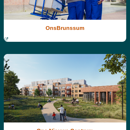
OnsBrunssum