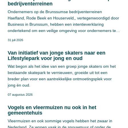
bedrijventerreinen
Ondernemers op de Brunssumse bedrijventerreinen
Haefland, Rode Beek en Houserveld,, vertegenwoordigd door
Business in Brunssum, hebben een intentieverklaring
ondertekend om een veilige omgeving voor ondernemers te
bevorderen. De intentieverklaring is gericht op hercertificering
31 juli 2026
voor het keurmerk Veilig Ondernemen Bedrijventerreinen
(KVO-B). Bij het driejarig project zijn Business in Brunssum,
Van initiatief van jonge skaters naar een
politie, brandweer, Parkmanagement BV, en de gemeente
Lifestylepark voor jong en oud
Brunssum betrokken.
Wat begon als het idee van een groep jonge skaters om het
bestaande skatepark te vernieuwen, groeide uit tot een
breder plan voor een aantrekkelijke ontmoetingsplek voor
jong én oud.
07 augustus 2026
Vogels en vleermuizen nu ook in het
gemeentehuis
Vleermuizen en ook sommige vogels hebben het zwaar in
Nederland. Ze wonen vaak in de spouwmuur of onder de