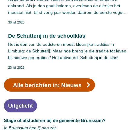
dakrand. Als je dan gaat isoleren, overleven de diertjes het
meestal niet. Eind vorig jaar werden daarom de eerste vogel-
en vleermuisverblijven geplaatst in Brunssumse woningen.
30 juli 2026
Natuurvriendelijk isoleren, noemen we dat. Onlangs volgden
ook gebouwen van de gemeente.
De Schutterij in de schoolklas
Het is één van de oudste en meest kleurrijke tradities in
Limburg: de Schutterij. Maar hoe breng je die traditie tot leven
bij nieuwe generaties? Het antwoord: Schutterij in de klas!
23 juli 2026
Alle berichten in: Nieuws
Uitgelicht
Stage of afstuderen bij de gemeente Brunssum?
In Brunssum ben jij aan zet.