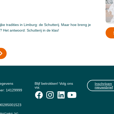
jke tradities in Limburg: de Schutterij. Maar hoe breng je
s? Het antwoord: Schutterij in de klas!
gegevens
Blijf betrokken! Volg ons
Inschrijven
via:
nieuwsbrief
er: 14129999
0285001523
: BNGHNL2G