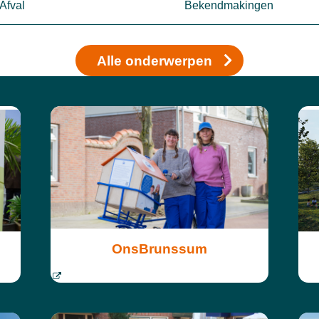
Afval
Bekendmakingen
Alle onderwerpen
OnsBrunssum