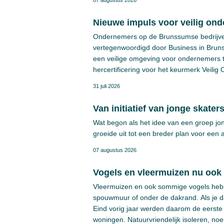
07 augustus 2026
Nieuwe impuls voor veilig ond
Ondernemers op de Brunssumse bedrijve
vertegenwoordigd door Business in Brun
een veilige omgeving voor ondernemers te
hercertificering voor het keurmerk Veilig
project zijn Business in Brunssum, poli
31 juli 2026
Brunssum betrokken.
Van initiatief van jonge skate
Wat begon als het idee van een groep jo
groeide uit tot een breder plan voor een 
07 augustus 2026
Vogels en vleermuizen nu ook
Vleermuizen en ook sommige vogels hebb
spouwmuur of onder de dakrand. Als je dan
Eind vorig jaar werden daarom de eerste 
woningen. Natuurvriendelijk isoleren, 