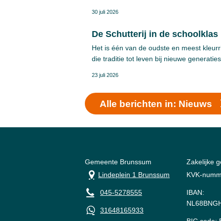
gemeente.
30 juli 2026
De Schutterij in de schoolklas
Het is één van de oudste en meest kleurri
die traditie tot leven bij nieuwe generatie
23 juli 2026
Alle berichten in: Nieuws
Gemeente Brunssum
Zakelijke 
Lindeplein 1 Brunssum
KVK-numm
045-5278555
IBAN:
NL68BNGH
31648165933
BIC code