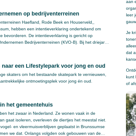
aan 
orga
ernemen op bedrijventerreinen
leer 
gauw 
nterreinen Haefland, Rode Beek en Houserveld,,
ssum, hebben een intentieverklaring ondertekend om
Je kr
 bevorderen. De intentieverklaring is gericht op
tonen
 Ondernemen Bedrijventerreinen (KVO-B). Bij het driejarig
allee
tie, brandweer, Parkmanagement BV, en de gemeente
dat a
kanse
rs naar een Lifestylepark voor jong en oud
Ontd
nge skaters om het bestaande skatepark te vernieuwen,
kunt
aantrekkelijke ontmoetingsplek voor jong én oud.
of af
 in het gemeentehuis
en het zwaar in Nederland. Ze wonen vaak in de
 gaat isoleren, overleven de diertjes het meestal niet.
vogel- en vleermuisverblijven geplaatst in Brunssumse
noemen we dat. Onlangs volgden ook gebouwen van de