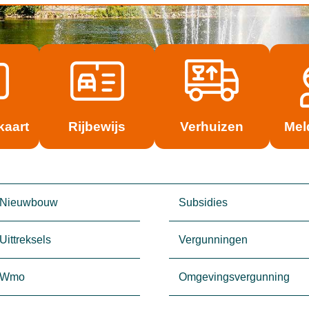
kaart
Rijbewijs
Verhuizen
Mel
Nieuwbouw
Subsidies
Uittreksels
Vergunningen
Wmo
Omgevingsvergunning