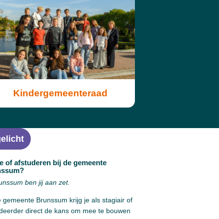
Kindergemeenteraad
elicht
e of afstuderen bij de gemeente
nssum?
unssum ben jij aan zet.
e gemeente Brunssum krijg je als stagiair of
udeerder direct de kans om mee te bouwen