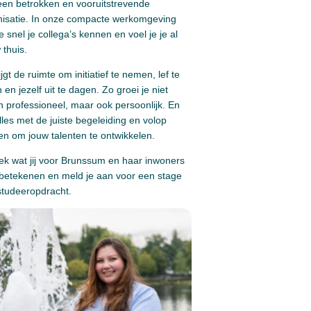
een betrokken en vooruitstrevende
nisatie. In onze compacte werkomgeving
je snel je collega’s kennen en voel je je al
thuis.
ijgt de ruimte om initiatief te nemen, lef te
 en jezelf uit te dagen. Zo groei je niet
n professioneel, maar ook persoonlijk. En
lles met de juiste begeleiding en volop
n om jouw talenten te ontwikkelen.
ek wat jij voor Brunssum en haar inwoners
 betekenen en meld je aan voor een stage
studeeropdracht.