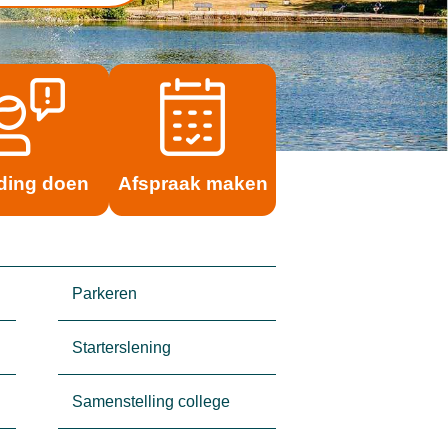
ding doen
Afspraak maken
Parkeren
Starterslening
Samenstelling college