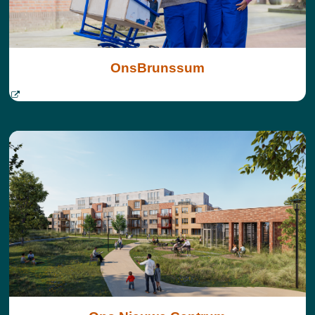
OnsBrunssum