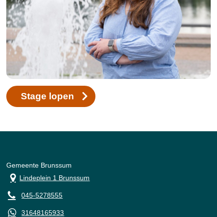
Stage lopen
Gemeente Brunssum
Lindeplein 1 Brunssum
045-5278555
31648165933