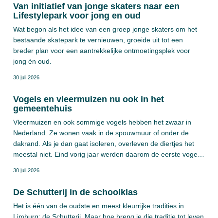
(KVO-B). Bij het driejarig project zijn Business in Brunssum,
Van initiatief van jonge skaters naar een
politie, brandweer, Parkmanagement BV, en de gemeente
Lifestylepark voor jong en oud
Brunssum betrokken.
Wat begon als het idee van een groep jonge skaters om het
bestaande skatepark te vernieuwen, groeide uit tot een
breder plan voor een aantrekkelijke ontmoetingsplek voor
jong én oud.
30 juli 2026
Vogels en vleermuizen nu ook in het
gemeentehuis
Vleermuizen en ook sommige vogels hebben het zwaar in
Nederland. Ze wonen vaak in de spouwmuur of onder de
dakrand. Als je dan gaat isoleren, overleven de diertjes het
meestal niet. Eind vorig jaar werden daarom de eerste vogel-
en vleermuisverblijven geplaatst in Brunssumse woningen.
30 juli 2026
Natuurvriendelijk isoleren, noemen we dat. Onlangs volgden
ook gebouwen van de gemeente.
De Schutterij in de schoolklas
Het is één van de oudste en meest kleurrijke tradities in
Limburg: de Schutterij. Maar hoe breng je die traditie tot leven