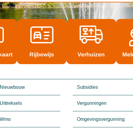
kaart
Rijbewijs
Verhuizen
Mel
Nieuwbouw
Subsidies
Uittreksels
Vergunningen
Wmo
Omgevingsvergunning