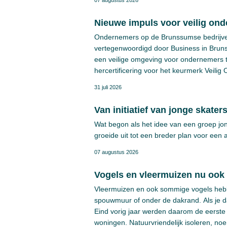
07 augustus 2026
Nieuwe impuls voor veilig ond
Ondernemers op de Brunssumse bedrijve
vertegenwoordigd door Business in Brun
een veilige omgeving voor ondernemers te
hercertificering voor het keurmerk Veilig
project zijn Business in Brunssum, poli
31 juli 2026
Brunssum betrokken.
Van initiatief van jonge skate
Wat begon als het idee van een groep jo
groeide uit tot een breder plan voor een 
07 augustus 2026
Vogels en vleermuizen nu ook
Vleermuizen en ook sommige vogels hebb
spouwmuur of onder de dakrand. Als je dan
Eind vorig jaar werden daarom de eerste 
woningen. Natuurvriendelijk isoleren, 