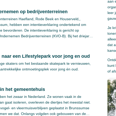
aan 
orga
ernemen op bedrijventerreinen
leer 
gauw 
nterreinen Haefland, Rode Beek en Houserveld,,
ssum, hebben een intentieverklaring ondertekend om
Je kr
 bevorderen. De intentieverklaring is gericht op
tonen
 Ondernemen Bedrijventerreinen (KVO-B). Bij het driejarig
allee
tie, brandweer, Parkmanagement BV, en de gemeente
dat a
kanse
rs naar een Lifestylepark voor jong en oud
Ontd
nge skaters om het bestaande skatepark te vernieuwen,
kunt
aantrekkelijke ontmoetingsplek voor jong én oud.
of af
 in het gemeentehuis
en het zwaar in Nederland. Ze wonen vaak in de
 gaat isoleren, overleven de diertjes het meestal niet.
vogel- en vleermuisverblijven geplaatst in Brunssumse
noemen we dat. Onlangs volgden ook gebouwen van de