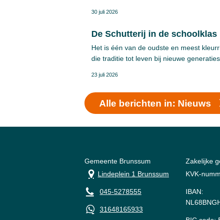
gemeente.
30 juli 2026
De Schutterij in de schoolklas
Het is één van de oudste en meest kleurri
die traditie tot leven bij nieuwe generatie
23 juli 2026
Alle berichten in: Nieuws
Gemeente Brunssum
Zakelijke 
Lindeplein 1 Brunssum
KVK-numm
045-5278555
IBAN:
NL68BNGH
31648165933
BIC code