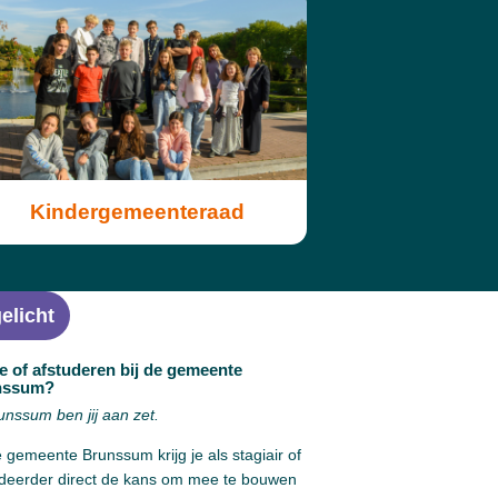
Kindergemeenteraad
elicht
e of afstuderen bij de gemeente
nssum?
unssum ben jij aan zet.
e gemeente Brunssum krijg je als stagiair of
udeerder direct de kans om mee te bouwen