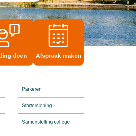
ding doen
Afspraak maken
Parkeren
Starterslening
Samenstelling college