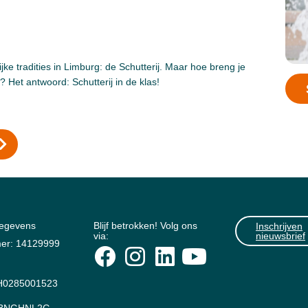
jke tradities in Limburg: de Schutterij. Maar hoe breng je
s? Het antwoord: Schutterij in de klas!
gegevens
Blijf betrokken! Volg ons
Inschrijven
via:
nieuwsbrief
er: 14129999
0285001523
: BNGHNL2G