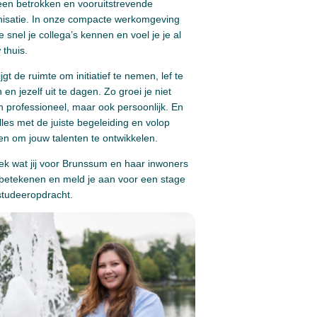
een betrokken en vooruitstrevende
nisatie. In onze compacte werkomgeving
je snel je collega’s kennen en voel je je al
thuis.
ijgt de ruimte om initiatief te nemen, lef te
 en jezelf uit te dagen. Zo groei je niet
n professioneel, maar ook persoonlijk. En
lles met de juiste begeleiding en volop
n om jouw talenten te ontwikkelen.
ek wat jij voor Brunssum en haar inwoners
 betekenen en meld je aan voor een stage
studeeropdracht.