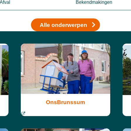
Afval
Bekendmakingen
Alle onderwerpen
OnsBrunssum