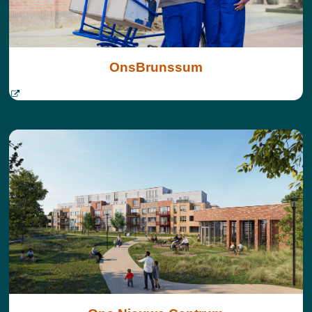
OnsBrunssum