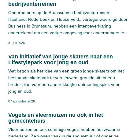
bedrijventerreinen
Ondernemers op de Brunssumse bedrijventerreinen
Haefland, Rode Beek en Houserveld,, vertegenwoordigd door
Business in Brunssum, hebben een intentieverklaring
ondertekend om een veilige omgeving voor ondernemers te
bevorderen. De intentieverklaring is gericht op hercertificering
31 juli 2026
voor het keurmerk Veilig Ondernemen Bedrijventerreinen
(KVO-B). Bij het driejarig project zijn Business in Brunssum,
Van initiatief van jonge skaters naar een
politie, brandweer, Parkmanagement BV, en de gemeente
Lifestylepark voor jong en oud
Brunssum betrokken.
Wat begon als het idee van een groep jonge skaters om het
bestaande skatepark te vernieuwen, groeide uit tot een
breder plan voor een aantrekkelijke ontmoetingsplek voor
jong én oud.
07 augustus 2026
Vogels en vleermuizen nu ook in het
gemeentehuis
Vleermuizen en ook sommige vogels hebben het zwaar in
Nederland. Ze wonen vaak in de spouwmuur of onder de