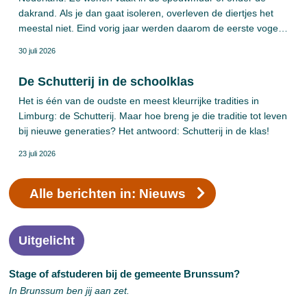
dakrand. Als je dan gaat isoleren, overleven de diertjes het
meestal niet. Eind vorig jaar werden daarom de eerste vogel-
en vleermuisverblijven geplaatst in Brunssumse woningen.
30 juli 2026
Natuurvriendelijk isoleren, noemen we dat. Onlangs volgden
ook gebouwen van de gemeente.
De Schutterij in de schoolklas
Het is één van de oudste en meest kleurrijke tradities in
Limburg: de Schutterij. Maar hoe breng je die traditie tot leven
bij nieuwe generaties? Het antwoord: Schutterij in de klas!
23 juli 2026
Alle berichten in: Nieuws
Uitgelicht
Stage of afstuderen bij de gemeente Brunssum?
In Brunssum ben jij aan zet.