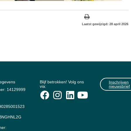
Laatst gewijzigd: 28 april 2026
gegevens
Blijf betrokken! Volg ons
Inschrijven
via:
nieuwsbrief
er: 14129999
0285001523
: BNGHNL2G
er: