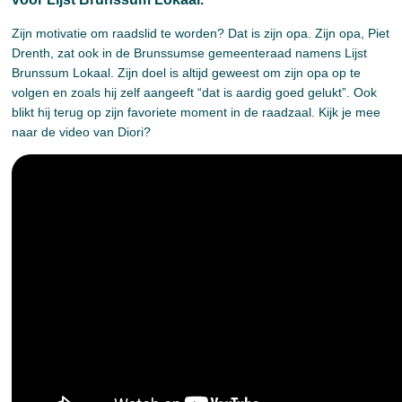
Zijn motivatie om raadslid te worden? Dat is zijn opa. Zijn opa, Piet
Drenth, zat ook in de Brunssumse gemeenteraad namens Lijst
Brunssum Lokaal. Zijn doel is altijd geweest om zijn opa op te
volgen en zoals hij zelf aangeeft “dat is aardig goed gelukt”. Ook
blikt hij terug op zijn favoriete moment in de raadzaal. Kijk je mee
naar de video van Diori?