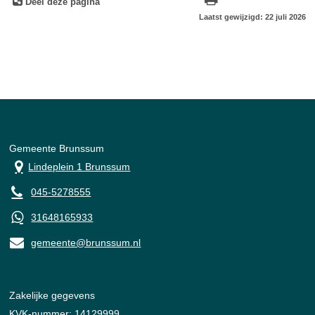
Deel deze pagina
Laatst gewijzigd: 22 juli 2026
Gemeente Brunssum
Lindeplein 1 Brunssum
045-5278555
31648165933
gemeente@brunssum.nl
Zakelijke gegevens
KVK-nummer: 14129999