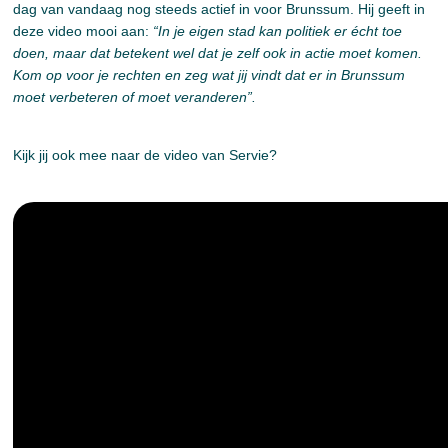
dag van vandaag nog steeds actief in voor Brunssum. Hij geeft in
deze video mooi aan:
“In je eigen stad kan politiek er écht toe
doen, maar dat betekent wel dat je zelf ook in actie moet komen.
Kom op voor je rechten en zeg wat jij vindt dat er in Brunssum
moet verbeteren of moet veranderen”.
Kijk jij ook mee naar de video van Servie?