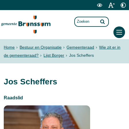
Home
Bestuur en Organisatie
Gemeenteraad
Wie zit er in
de gemeenteraad?
Lijst Borger
Jos Scheffers
Jos Scheffers
Raadslid