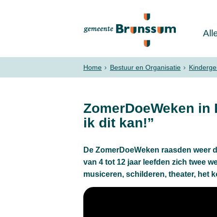
All
Home
Bestuur en Organisatie
Kinderg
ZomerDoeWeken in B
ik dit kan!”
De ZomerDoeWeken raasden weer doo
van 4 tot 12 jaar leefden zich twee w
musiceren, schilderen, theater, het 