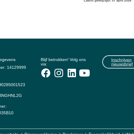
Laatst gewijzigd: 07 april 2026
gegevens
Blijf betrokken! Volg ons
Inschrijven
via:
nieuwsbrief
er: 14129999
0285001523
: BNGHNL2G
er:
035B10