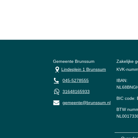
Gemeente Brunssum
Zakelijke 
Lindeplein 1 Brunssum
KVK-numm
045-5278555
IBAN:
NL68BNGH
31648165933
BIC code
gemeente@brunssum.nl
BTW numm
NL001733