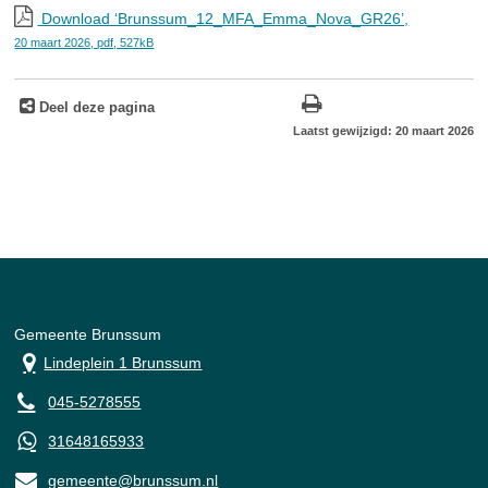
Download ‘Brunssum_12_MFA_Emma_Nova_GR26’,
20 maart 2026,
pdf
, 527kB
Deel deze pagina
Laatst gewijzigd: 20 maart 2026
Gemeente Brunssum
Lindeplein 1 Brunssum
045-5278555
31648165933
gemeente@brunssum.nl