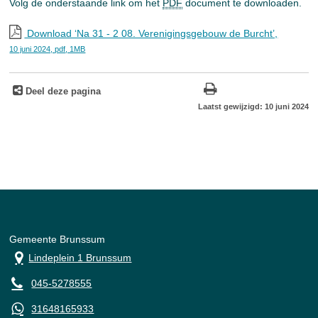
Volg de onderstaande link om het
PDF
document te downloaden.
Download ‘Na 31 - 2 08. Verenigingsgebouw de Burcht’,
10 juni 2024,
pdf
, 1MB
Deel deze pagina
Laatst gewijzigd: 10 juni 2024
Gemeente Brunssum
Lindeplein 1 Brunssum
045-5278555
31648165933