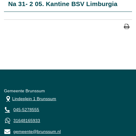
Na 31- 2 05. Kantine BSV Limburgia
Gemeente Brunssum
Lindeplein 1 Brunssum
045-5278555
31648165933
gemeente@brunssum.nl