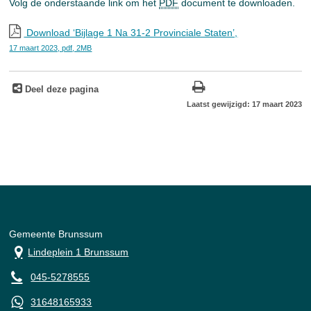
Volg de onderstaande link om het
PDF
document te downloaden.
Download ‘Bijlage 1 Na 31-2 Provinciale Staten’,
17 maart 2023,
pdf
, 2MB
Deel deze pagina
Laatst gewijzigd: 17 maart 2023
Gemeente Brunssum
Lindeplein 1 Brunssum
045-5278555
31648165933