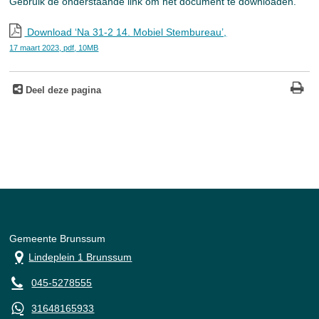
Gebruik de onderstaande link om het document te downloaden.
Download ‘Na 31-2 14. Mobiel Stembureau’,
17 maart 2023,
pdf
, 10MB
Deel deze pagina
Gemeente Brunssum
Lindeplein 1 Brunssum
045-5278555
31648165933