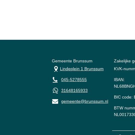
Gemeente Brunssum
Zakelijke 
Lindeplein 1 Brunssum
KVK-numm
045-5278555
IBAN:
NL68BNGH
31648165933
BIC code
gemeente@brunssum.nl
BTW numm
NL001733