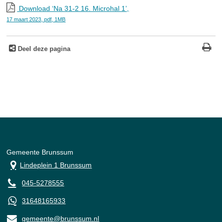
Download ‘Na 31-2 16. Microhal 1’,
17 maart 2023,
pdf
, 1MB
Deel deze pagina
Gemeente Brunssum
Lindeplein 1 Brunssum
045-5278555
31648165933
gemeente@brunssum.nl