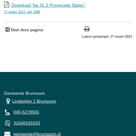
Download ‘Na 31-2 Provinciale Staten’,
17 maart 2023,
pdf
, 2MB
Deel deze pagina
Laatst gewijzigd: 17 maart 2023
Gemeente Brunssum
Lindeplein 1 Brunssum
045-5278555
31648165933
gemeente@brunssum.nl