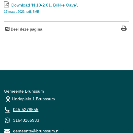
Download ‘N 10-2 01. Brikke Oave’,
17 maart 2023,
pdf
, 3MB
Deel deze pagina
Gemeente Brunssum
Lindeplein 1 Brunssum
045-5278555
31648165933
gemeente@brunssum.nl