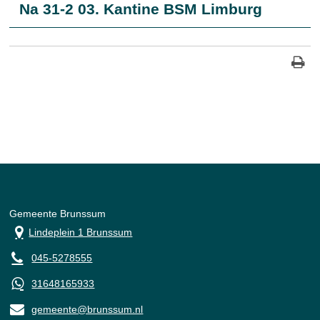
Na 31-2 03. Kantine BSM Limburg
Gemeente Brunssum
Lindeplein 1 Brunssum
045-5278555
31648165933
gemeente@brunssum.nl