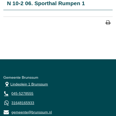
N 10-2 06. Sporthal Rumpen 1
Gemeente Brunssum
Lindeplein 1 Brunssum
045-5278555
31648165933
gemeente@brunssum.nl