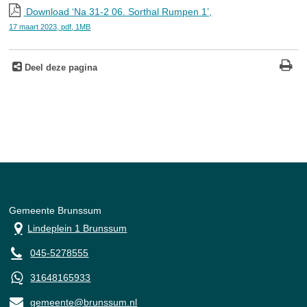
Download ‘Na 31-2 06. Sorthal Rumpen 1’,
17 maart 2023,
pdf
, 1MB
Deel deze pagina
Gemeente Brunssum
Lindeplein 1 Brunssum
045-5278555
31648165933
gemeente@brunssum.nl