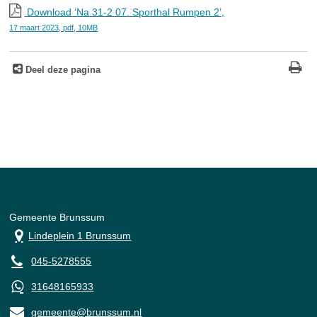
Download ‘Na 31-2 07. Sporthal Rumpen 2’,
17 maart 2023,
pdf
, 10MB
Deel deze pagina
Gemeente Brunssum
Lindeplein 1 Brunssum
045-5278555
31648165933
gemeente@brunssum.nl