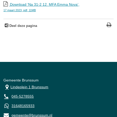
Download ‘Na 31-2 12. MFA Emma Nova’,
17 maart 2023,
pdf
, 11MB
Deel deze pagina
Gemeente Brunssum
Lindeplein 1 Brunssum
045-5278555
31648165933
gemeente@brunssum.nl