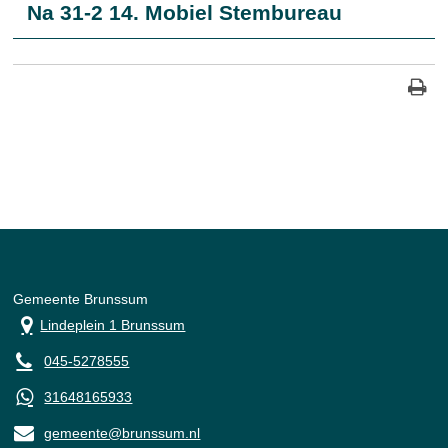
Na 31-2 14. Mobiel Stembureau
Gemeente Brunssum
Lindeplein 1 Brunssum
045-5278555
31648165933
gemeente@brunssum.nl