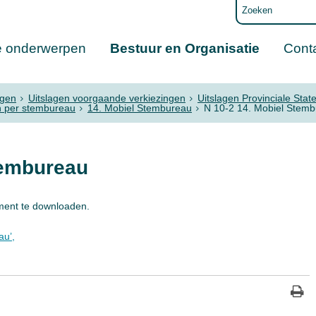
e onderwerpen
Bestuur en Organisatie
Cont
ngen
Uitslagen voorgaande verkiezingen
Uitslagen Provinciale Sta
n per stembureau
14. Mobiel Stembureau
N 10-2 14. Mobiel Stem
tembureau
ment te downloaden.
au’,