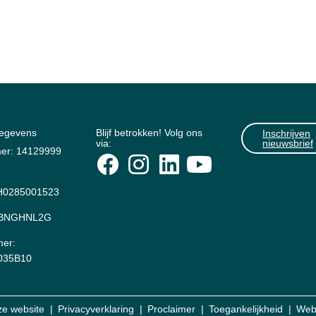
gegevens
Blijf betrokken! Volg ons
Inschrijven
via:
nieuwsbrief
er: 14129999
0285001523
: BNGHNL2G
er:
035B10
ze website
Privacyverklaring
Proclaimer
Toegankelijkheid
Web