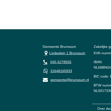
Gemeente Brunssum
Zakelijke 
Lindeplein 1 Brunssum
KVK-numm
045-5278555
IBAN:
NL68BNGH
31648165933
BIC code
gemeente@brunssum.nl
BTW numm
NL001733
Over de