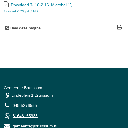
Download ‘N 10-2 16. Microhal 1’,
17 maart 2023,
pdf
, 3MB
Deel deze pagina
Gemeente Brunssum
Lindeplein 1 Brunssum
045-5278555
31648165933
gemeente@brunssum.nl