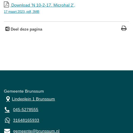
Download ‘N 10-2-17. Microhal 2’,
17 maart 2023,
pdf
, 3MB
Deel deze pagina
Gemeente Brunssum
Lindeplein 1 Brunssum
045-5278555
31648165933
gemeente@brunssum.nl