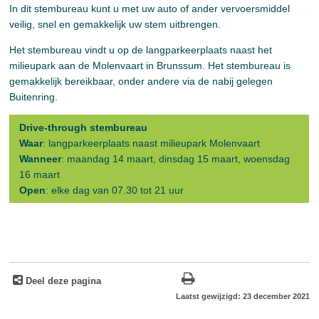
In dit stembureau kunt u met uw auto of ander vervoersmiddel
veilig, snel en gemakkelijk uw stem uitbrengen.
Het stembureau vindt u op de langparkeerplaats naast het
milieupark aan de Molenvaart in Brunssum. Het stembureau is
gemakkelijk bereikbaar, onder andere via de nabij gelegen
Buitenring.
Drive-through stembureau
Waar
: langparkeerplaats naast milieupark Molenvaart
Wanneer
: maandag 14 maart, dinsdag 15 maart, woensdag
16 maart
Open
: elke dag van 07.30 tot 21 uur
Deel deze pagina
Laatst gewijzigd: 23 december 2021