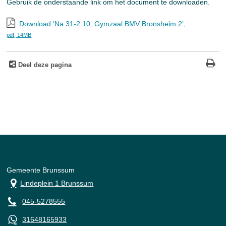
Gebruik de onderstaande link om het document te downloaden.
Download ‘Na 31-2 10. Gymzaal BMV Bronsheim 2’,
pdf
, 14MB
Deel deze pagina
Gemeente Brunssum
Lindeplein 1 Brunssum
045-5278555
31648165933