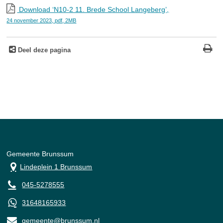
Download ‘N10-2 11. Brede School Langeberg’,
24 november 2023,
pdf
, 2MB
Deel deze pagina
Gemeente Brunssum
Lindeplein 1 Brunssum
045-5278555
31648165933
gemeente@brunssum.nl