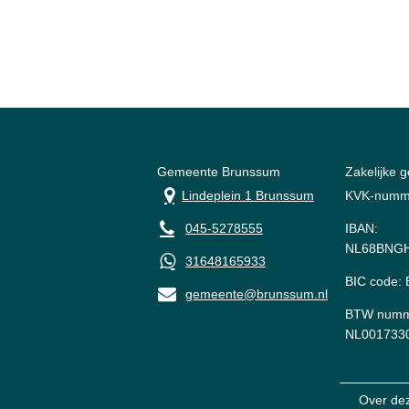
Gemeente Brunssum
Zakelijke 
Lindeplein 1 Brunssum
KVK-numm
045-5278555
IBAN:
NL68BNGH
31648165933
BIC code
gemeente@brunssum.nl
BTW numm
NL001733
Over de