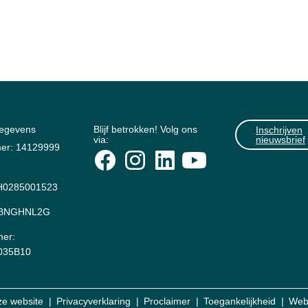
gegevens
Blijf betrokken! Volg ons
Inschrijven
via:
nieuwsbrief
er: 14129999
0285001523
: BNGHNL2G
er:
035B10
ze website
Privacyverklaring
Proclaimer
Toegankelijkheid
Web