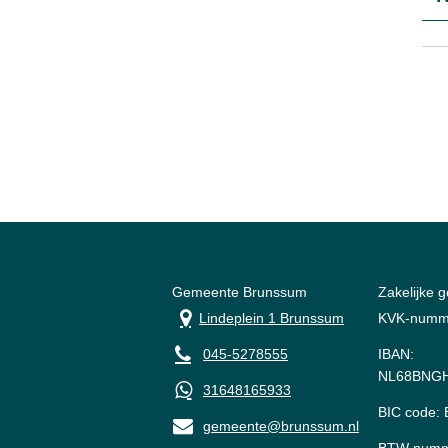
Gemeente Brunssum
Zakelijke 
Lindeplein 1 Brunssum
KVK-numm
045-5278555
IBAN:
NL68BNGH
31648165933
BIC code
gemeente@brunssum.nl