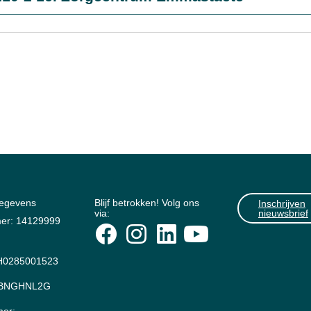
gegevens
Blijf betrokken! Volg ons
Inschrijven
via:
nieuwsbrief
er: 14129999
0285001523
: BNGHNL2G