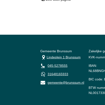
Gemeente Brunssum
Zakelijke 
Lindeplein 1 Brunssum
KVK-numm
045-5278555
IBAN:
NL68BNGH
31648165933
BIC code
gemeente@brunssum.nl
BTW numm
NL001733