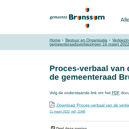
All
Home
Bestuur en Organisatie
Verkiezi
gemeenteraadsverkiezingen 16 maart 202
Proces-verbaal van 
de gemeenteraad Br
Volg de onderstaande link om het
PDF
docu
Download ‘Proces-verbaal van de verki
21 maart 2022,
pdf
, 11MB
Deel deze pagina