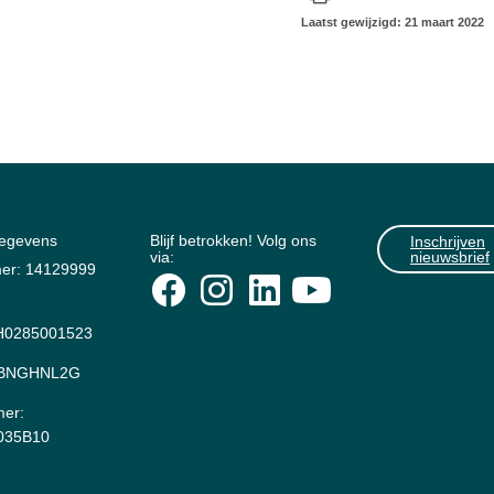
Laatst gewijzigd: 21 maart 2022
gegevens
Blijf betrokken! Volg ons
Inschrijven
via:
nieuwsbrief
er: 14129999
0285001523
: BNGHNL2G
er:
035B10