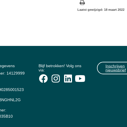
Laatst gewijzigd: 18 maart 2022
gegevens
Blijf betrokken! Volg ons
Inschrijven
via:
nieuwsbrief
er: 14129999
0285001523
: BNGHNL2G
er:
035B10