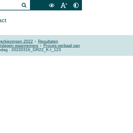
act
erkiezingen 2022
Resultaten
erslagen waarnemers
Proces-verbaal van
aandag : 20220316_GR22_K-I_123