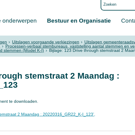
e onderwerpen
Bestuur en Organisatie
Cont
ngen
Uitslagen voorgaande verkiezingen
Uitslagen gemeenteraadsv
2
Processen-verbaal stembureaus, vaststelling aantal stemmen en v
gd stemmen (Model K-I)
Bijlage: 123 Drive through stemstraat 2 M
hrough stemstraat 2 Maandag :
_123
ment te downloaden.
stemstraat 2 Maandag : 20220316_GR22_K-I_123’,