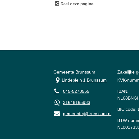
Deel deze pagina
Gemeente Brunssum
Zakelijke 
Lindeplein 1 Brunssum
KVK-numm
045-5278555
IBAN:
NL68BNGH
31648165933
BIC code
gemeente@brunssum.nl
BTW numm
NL001733