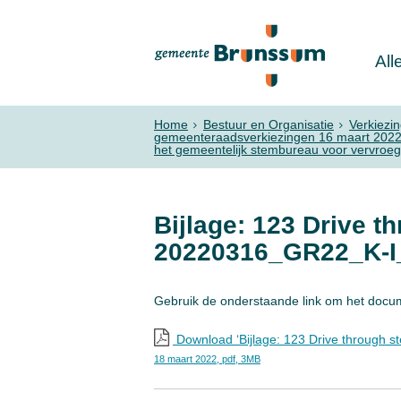
All
Home
Bestuur en Organisatie
Verkiezi
gemeenteraadsverkiezingen 16 maart 202
het gemeentelijk stembureau voor vervroe
Bijlage: 123 Drive t
20220316_GR22_K-I
Gebruik de onderstaande link om het docu
Download ‘Bijlage: 123 Drive through 
18 maart 2022,
pdf
, 3MB