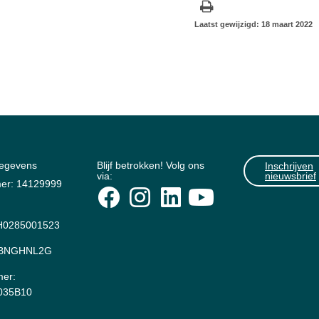
Laatst gewijzigd: 18 maart 2022
gegevens
Blijf betrokken! Volg ons
Inschrijven
via:
nieuwsbrief
er: 14129999
0285001523
: BNGHNL2G
er:
035B10