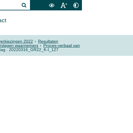
act
erkiezingen 2022
Resultaten
erslagen waarnemers
Proces-verbaal van
insdag : 20220316_GR22_K-I_127