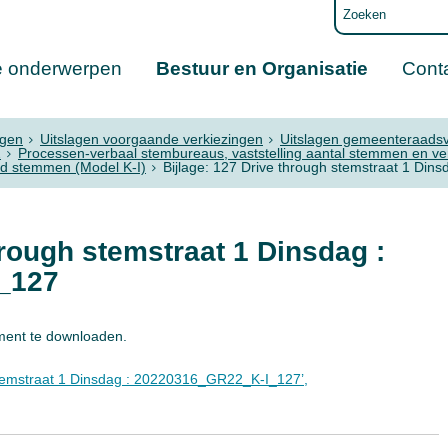
e onderwerpen
Bestuur en Organisatie
Cont
ngen
Uitslagen voorgaande verkiezingen
Uitslagen gemeenteraadsv
2
Processen-verbaal stembureaus, vaststelling aantal stemmen en v
gd stemmen (Model K-I)
Bijlage: 127 Drive through stemstraat 1 D
hrough stemstraat 1 Dinsdag :
_127
ment te downloaden.
stemstraat 1 Dinsdag : 20220316_GR22_K-I_127’,