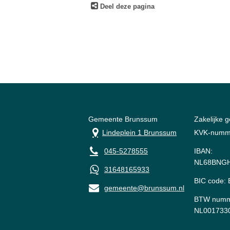
Deel deze pagina
Gemeente Brunssum
Zakelijke 
Lindeplein 1 Brunssum
KVK-numm
045-5278555
IBAN:
NL68BNGH
31648165933
BIC code
gemeente@brunssum.nl
BTW numm
NL001733