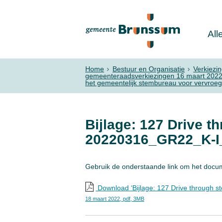
All
Home
Bestuur en Organisatie
Verkiezi
gemeenteraadsverkiezingen 16 maart 202
het gemeentelijk stembureau voor vervroe
Bijlage: 127 Drive t
20220316_GR22_K-I
Gebruik de onderstaande link om het docu
Download ‘Bijlage: 127 Drive through 
18 maart 2022,
pdf
, 3MB