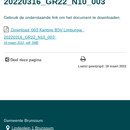
20220316_GR22_N10_003
Gebruik de onderstaande link om het document te downloaden.
Download ‘003 Kantine BSV Limburgia :
20220316_GR22_N10_003’,
18 maart 2022,
pdf
, 5MB
Deel deze pagina
Laatst gewijzigd: 18 maart 2022
Gemeente Brunssum
Lindeplein 1 Brunssum