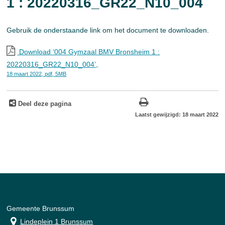
1 : 20220316_GR22_N10_004
Gebruik de onderstaande link om het document te downloaden.
Download ‘004 Gymzaal BMV Bronsheim 1 :
20220316_GR22_N10_004’,
18 maart 2022,
pdf
, 5MB
Deel deze pagina
Laatst gewijzigd: 18 maart 2022
Gemeente Brunssum
Lindeplein 1 Brunssum