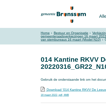
All
Home
Bestuur en Organisatie
Verkiezi
gemeenteraadsverkiezingen 16 maart 202
van stembureaus 16 maart (Model N10)
014 Kantine RKVV D
20220316_GR22_N1
Gebruik de onderstaande link om het docu
Download ‘014 Kantine RKVV De Leeu
18 maart 2022,
pdf
, 4MB