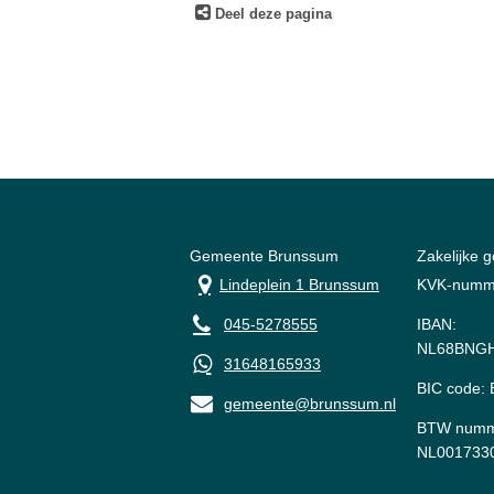
Deel deze pagina
Gemeente Brunssum
Zakelijke 
Lindeplein 1 Brunssum
KVK-numm
045-5278555
IBAN:
NL68BNGH
31648165933
BIC code
gemeente@brunssum.nl
BTW numm
NL001733