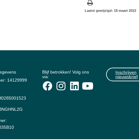
Laatst gewijzigd: 18 maart 2022
gegevens
Blijf betrokken! Volg ons
Inschrijven
via:
nieuwsbrief
er: 14129999
0285001523
: BNGHNL2G
er:
035B10