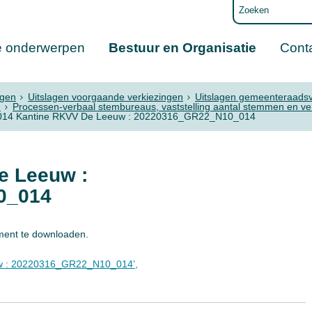
e onderwerpen
Bestuur en Organisatie
Cont
ngen
Uitslagen voorgaande verkiezingen
Uitslagen gemeenteraadsv
2
Processen-verbaal stembureaus, vaststelling aantal stemmen en v
014 Kantine RKVV De Leeuw : 20220316_GR22_N10_014
e Leeuw :
0_014
ment te downloaden.
w : 20220316_GR22_N10_014’,