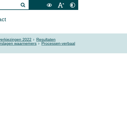
act
erkiezingen 2022
Resultaten
erslagen waarnemers
Processen-verbaal