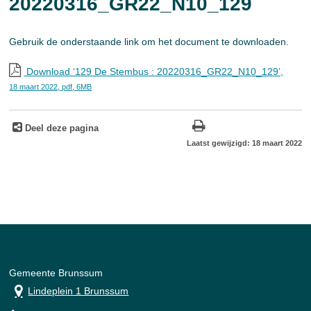
20220316_GR22_N10_129
Gebruik de onderstaande link om het document te downloaden.
Download ‘129 De Stembus : 20220316_GR22_N10_129’,
18 maart 2022,
pdf
, 6MB
Deel deze pagina
Laatst gewijzigd: 18 maart 2022
Gemeente Brunssum
Lindeplein 1 Brunssum