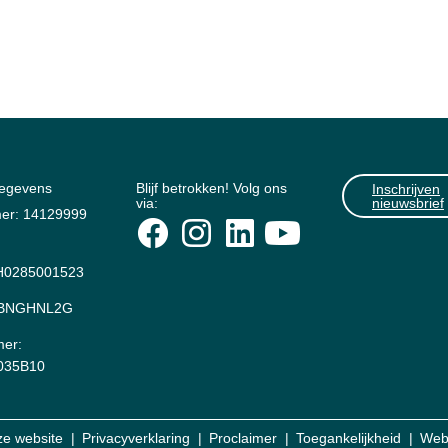
gegevens
Blijf betrokken! Volg ons
Inschrijven
via:
nieuwsbrief
er: 14129999
0285001523
: BNGHNL2G
er:
035B10
ze website
Privacyverklaring
Proclaimer
Toegankelijkheid
Web