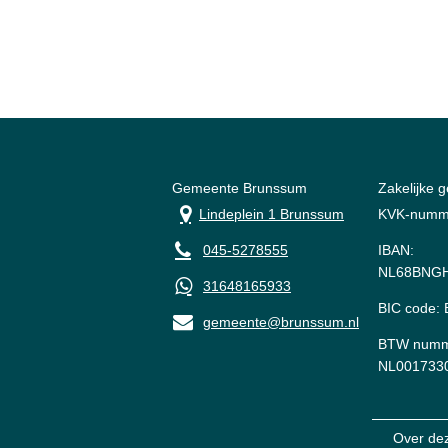
Gemeente Brunssum
Zakelijke 
Lindeplein 1 Brunssum
KVK-numm
045-5278555
IBAN:
NL68BNGH
31648165933
BIC code
gemeente@brunssum.nl
BTW numm
NL001733
Over de