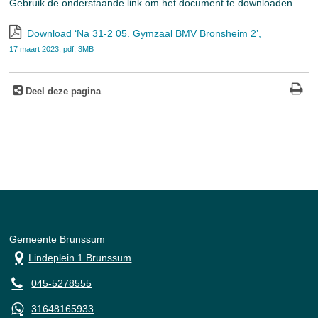
Gebruik de onderstaande link om het document te downloaden.
Download ‘Na 31-2 05. Gymzaal BMV Bronsheim 2’,
17 maart 2023,
pdf
, 3MB
Deel deze pagina
Gemeente Brunssum
Lindeplein 1 Brunssum
045-5278555
31648165933