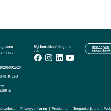
gegevens
Blijf betrokken! Volg ons
Inschrijven
via:
nieuwsbrief
er: 14129999
0285001523
: BNGHNL2G
er:
035B10
ze website
Privacyverklaring
Proclaimer
Toegankelijkheid
Web