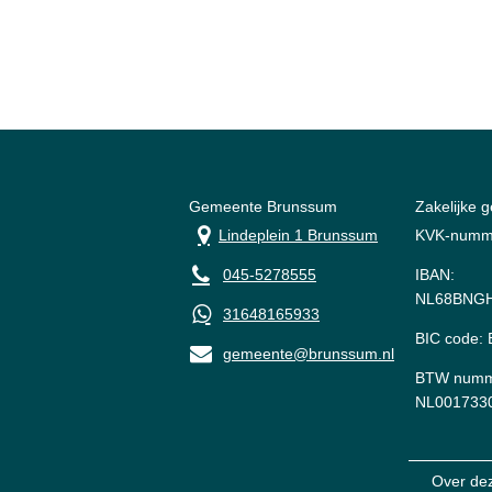
Gemeente Brunssum
Zakelijke 
Lindeplein 1 Brunssum
KVK-numm
045-5278555
IBAN:
NL68BNGH
31648165933
BIC code
gemeente@brunssum.nl
BTW numm
NL001733
Over de