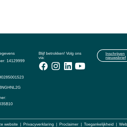
gegevens
Blijf betrokken! Volg ons
Inschrijven
via:
nieuwsbrief
er: 14129999
0285001523
: BNGHNL2G
er:
035B10
ze website
Privacyverklaring
Proclaimer
Toegankelijkheid
Web