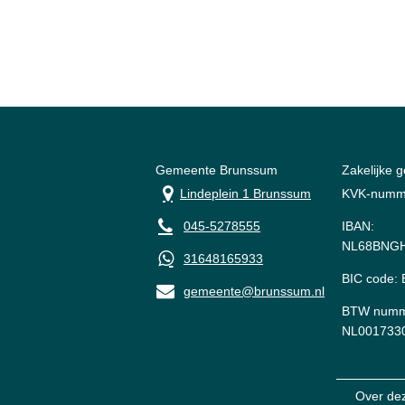
Gemeente Brunssum
Zakelijke 
Lindeplein 1 Brunssum
KVK-numm
045-5278555
IBAN:
NL68BNGH
31648165933
BIC code
gemeente@brunssum.nl
BTW numm
NL001733
Over de