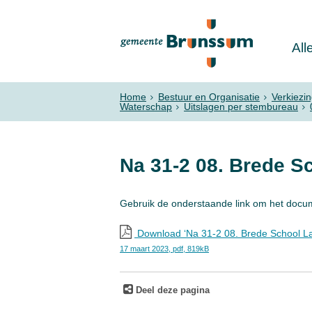
All
Home
Bestuur en Organisatie
Verkiezi
Waterschap
Uitslagen per stembureau
Na 31-2 08. Brede S
Gebruik de onderstaande link om het docu
Download ‘Na 31-2 08. Brede School L
17 maart 2023,
pdf
, 819kB
Deel deze pagina