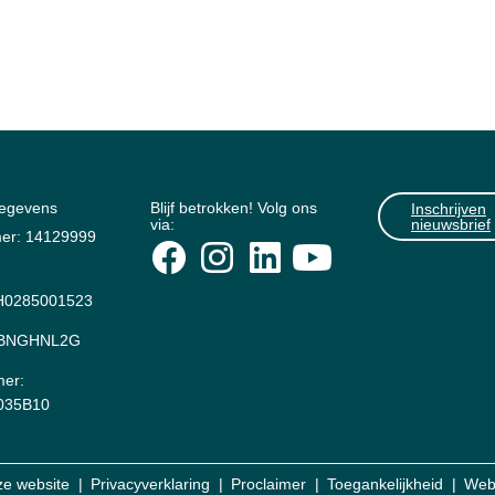
gegevens
Blijf betrokken! Volg ons
Inschrijven
via:
nieuwsbrief
er: 14129999
0285001523
: BNGHNL2G
er:
035B10
ze website
Privacyverklaring
Proclaimer
Toegankelijkheid
Web