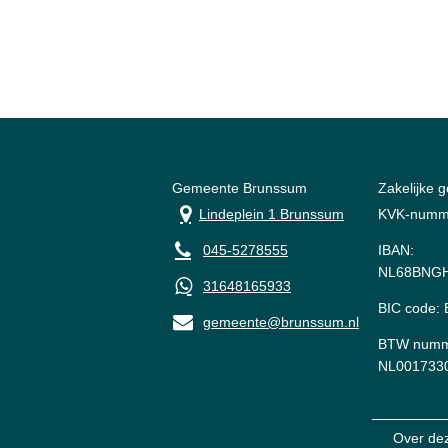
Gemeente Brunssum
Zakelijke 
Lindeplein 1 Brunssum
KVK-numm
045-5278555
IBAN:
NL68BNGH
31648165933
BIC code
gemeente@brunssum.nl
BTW numm
NL001733
Over de