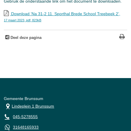
Gebruik de onderstaande link om het document te downloaden.
Download ‘Na 31-2 11. Sporthal Brede School Treebeek 2’,
17 maart 2023,
pdf
, 823kB
Deel deze pagina
Gemeente Brunssum
Lindeplein 1 Brunssum
045-5278555
31648165933