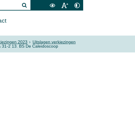
act
kiezingen 2023
Uitslagen verkiezingen
 31-2 13. BS De Caleidoscoop