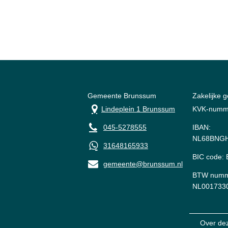
Gemeente Brunssum
Zakelijke 
Lindeplein 1 Brunssum
KVK-numm
045-5278555
IBAN:
NL68BNGH
31648165933
BIC code
gemeente@brunssum.nl
BTW numm
NL001733
Over de