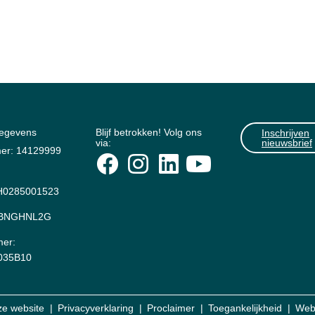
gegevens
Blijf betrokken! Volg ons
Inschrijven
via:
nieuwsbrief
er: 14129999
0285001523
: BNGHNL2G
er:
035B10
ze website
Privacyverklaring
Proclaimer
Toegankelijkheid
Web