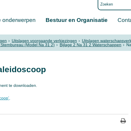
e onderwerpen
Bestuur en Organisatie
Cont
ngen
Uitslagen voorgaande verkiezingen
Uitslagen waterschapsver
k Stembureau (Model Na 31 2)
Bijlage 2 Na 31 2 Waterschappen
Na
aleidoscoop
ment te downloaden.
coop’,