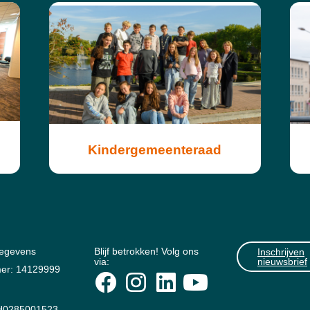
Kindergemeenteraad
gegevens
Blijf betrokken! Volg ons
Inschrijven
via:
nieuwsbrief
er: 14129999
0285001523