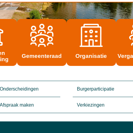
en
Gemeenteraad
Organisatie
Verg
ing
Onderscheidingen
Burgerparticipatie
Afspraak maken
Verkiezingen