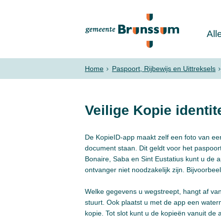
All
Home
Paspoort, Rijbewijs en Uittreksels
Veilige Kopie identi
De KopieID-app maakt zelf een foto van ee
document staan. Dit geldt voor het paspoort,
Bonaire, Saba en Sint Eustatius kunt u de 
ontvanger niet noodzakelijk zijn. Bijvoorb
Welke gegevens u wegstreept, hangt af van 
stuurt. Ook plaatst u met de app een water
kopie. Tot slot kunt u de kopieën vanuit de a