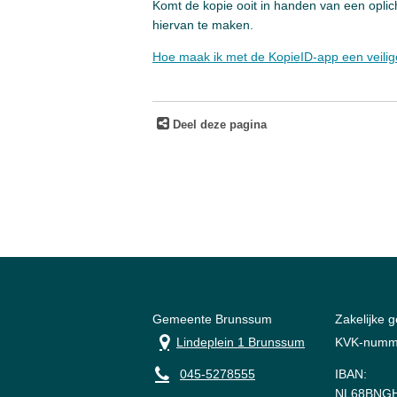
Komt de kopie ooit in handen van een oplic
hiervan te maken.
Hoe maak ik met de KopieID-app een veilige 
Deel deze pagina
Gemeente Brunssum
Zakelijke 
Lindeplein 1 Brunssum
KVK-numm
045-5278555
IBAN:
NL68BNGH