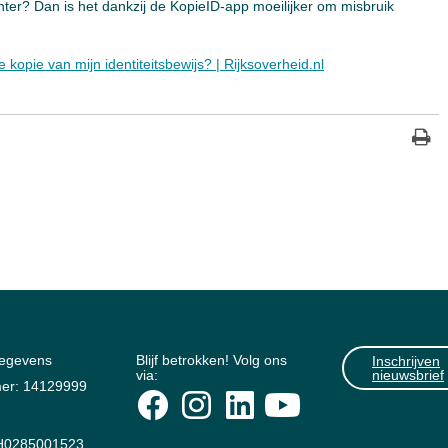
hter? Dan is het dankzij de KopieID-app moeilijker om misbruik
kopie van mijn identiteitsbewijs? | Rijksoverheid.nl
gegevens
Blijf betrokken! Volg ons
Inschrijven
via:
nieuwsbrief
er: 14129999
0285001523